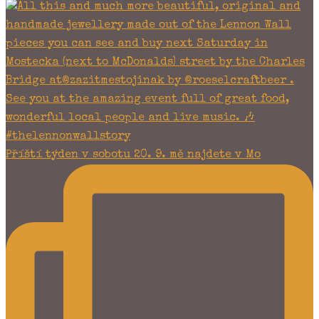
Příští týden v sobotu 20. 9. mě najdete v Mo