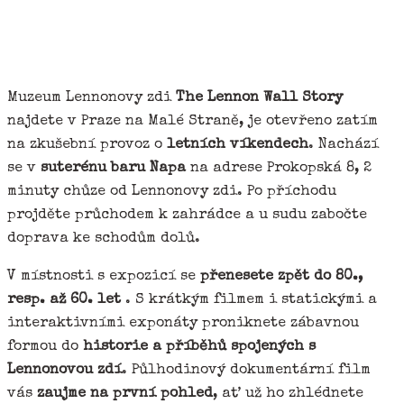
Muzeum Lennonovy zdi
The Lennon Wall Story
najdete v Praze na Malé Straně, je otevřeno zatím
na zkušební provoz o
letních víkendech
. Nachází
se v
suterénu baru Napa
na adrese Prokopská 8, 2
minuty chůze od Lennonovy zdi. Po příchodu
projděte průchodem k zahrádce a u sudu zabočte
doprava ke schodům dolů.
V místnosti s expozicí se
přenesete zpět do 80.,
resp. až 60. let
. S krátkým filmem i statickými a
interaktivními exponáty proniknete zábavnou
formou do
historie a příběhů spojených s
Lennonovou zdí
. Půlhodinový dokumentární film
vás
zaujme na první pohled
, ať už ho zhlédnete