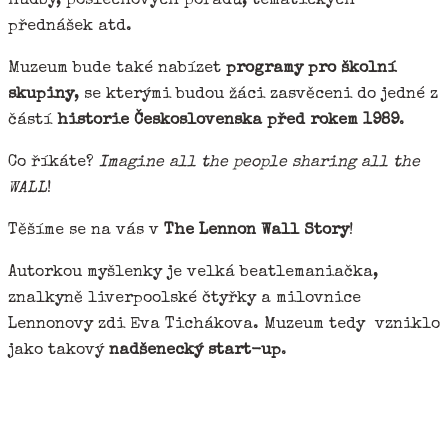
hudby, poslechových pořadů, tematických
přednášek atd.
Muzeum bude také nabízet
programy pro školní
skupiny
, se kterými budou žáci zasvěceni do jedné z
částí
historie Československa před rokem 1989
.
Co říkáte?
Imagine all the people sharing all the
WALL
!
Těšíme se na vás v
The Lennon Wall Story
!
Autorkou myšlenky je velká beatlemaniačka,
znalkyně liverpoolské čtyřky a milovnice
Lennonovy zdi Eva Tichákova. Muzeum tedy vzniklo
jako takový
nadšenecký start-up
.