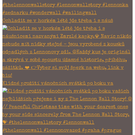
Ochladit se v horkém létě jde třeba i s náuš
Klidné prožití vánočních svátků po boku va