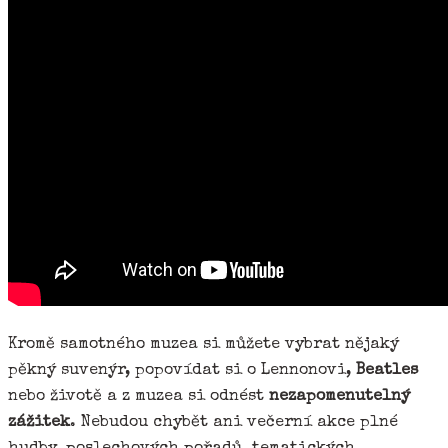
Kromě samotného muzea si můžete vybrat nějaký
pěkný suvenýr, popovídat si o Lennonovi,
Beatles
nebo životě a z muzea si odnést
nezapomenutelný
zážitek
. Nebudou chybět ani večerní akce plné