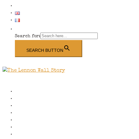
E-shop
Search for:
SEARCH BUTTON
Close
menu
Úvod
O muzeu
Školy a skupiny
Média
O Lennonově zdi