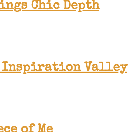
ings Chic Depth
 Inspiration Valley
ece of Me