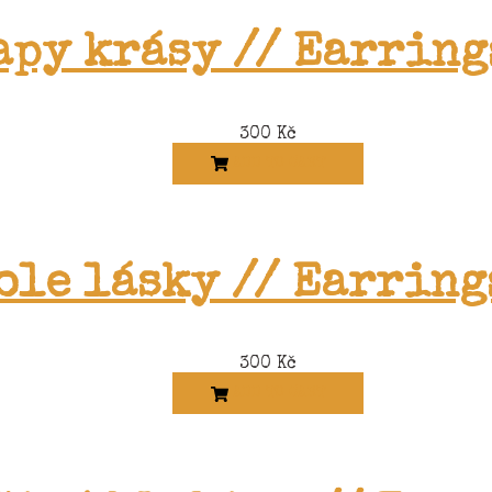
apy krásy // Earring
300
Kč
ADD TO CART
ole lásky // Earring
300
Kč
ADD TO CART