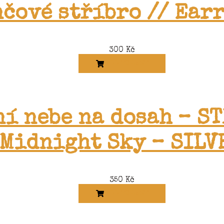
čové stříbro // Ear
300
Kč
ADD TO CART
í nebe na dosah – S
Midnight Sky – SILV
350
Kč
ADD TO CART