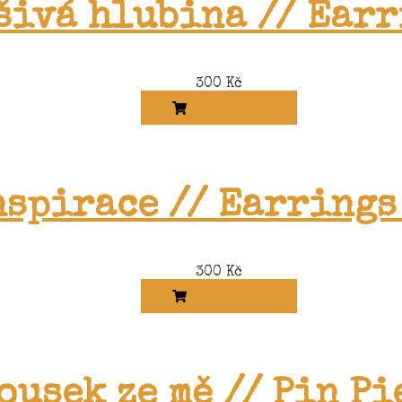
šivá hlubina // Earr
300
Kč
ADD TO CART
nspirace // Earrings
300
Kč
ADD TO CART
ousek ze mě // Pin Pi