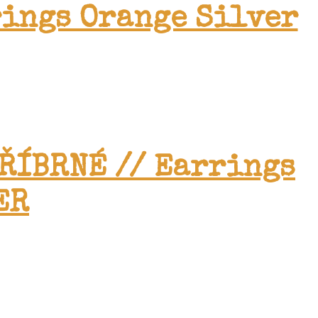
rings Orange Silver
TŘÍBRNÉ // Earrings
ER