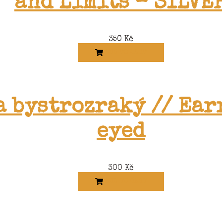
and Limits – SILVE
350
Kč
ADD TO CART
a bystrozraký // Ear
eyed
300
Kč
ADD TO CART