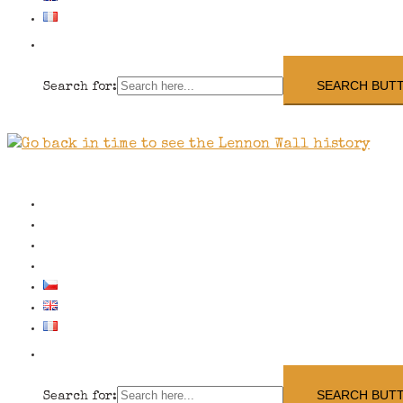
SEARCH BUT
Search for:
Close
menu
School/group visits
Contact us
The Wall History
Shop
SEARCH BUT
Search for: