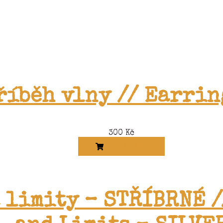
říběh vlny // Earrin
300
Kč
ADD TO CART
 limity – STŘÍBRNÉ 