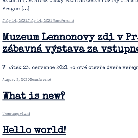
Aktuálně.cz Blesk Český rozhlas České noviny Classi
Prague […]
July 14, 2021
July 14, 2021
Nezařazené
Muzeum Lennonovy zdi v Pr
zábavná výstava za vstupn
V pátek 23. července 2021 poprvé otevře dveře veřej
August 2, 2020
Nezařazené
What is new?
Uncategorized
Hello world!