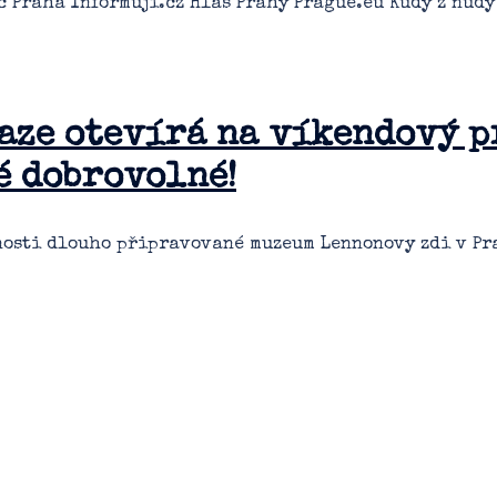
c Praha Informuji.cz Hlas Prahy Prague.eu Kudy z nud
aze otevírá na víkendový pr
é dobrovolné!
nosti dlouho připravované muzeum Lennonovy zdi v Pra