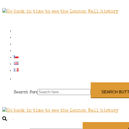
Close
menu
School/group visits
Contact us
The Wall History
Shop
SEARCH BUT
Search for:
Search
Toggle
menu