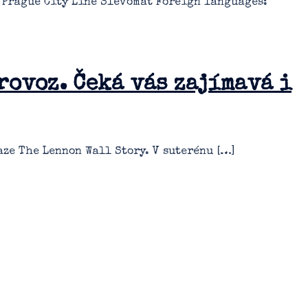
y Prague City Line Slevomat Foreign languages:
ovoz. Čeká vás zajímavá i
ze The Lennon Wall Story. V suterénu […]